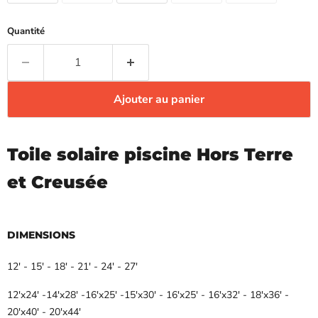
Quantité
Ajouter au panier
Toile solaire piscine Hors Terre
et Creusée
DIMENSIONS
12' - 15' - 18' - 21' - 24' - 27'
12'x24' -14'x28' -16'x25' -15'x30' - 16'x25' - 16'x32' - 18'x36' -
20'x40' - 20'x44'