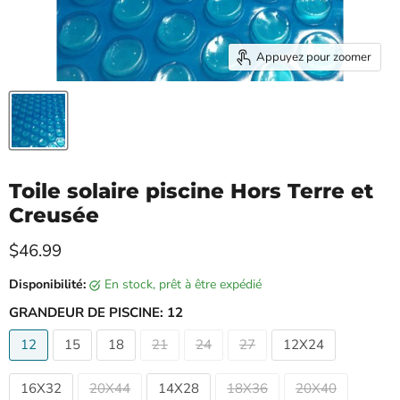
Appuyez pour zoomer
Toile solaire piscine Hors Terre et
Creusée
Prix actuel
$46.99
Disponibilité:
en stock, prêt à être expédié
GRANDEUR DE PISCINE:
12
12
15
18
21
24
27
12X24
16X32
20X44
14X28
18X36
20X40