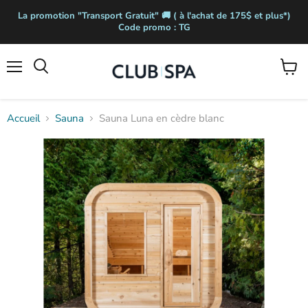
La promotion "Transport Gratuit" 🚚 ( à l'achat de 175$ et plus*)
Code promo : TG
Menu
Voir
Rechercher
le
panier
Accueil
Sauna
Sauna Luna en cèdre blanc