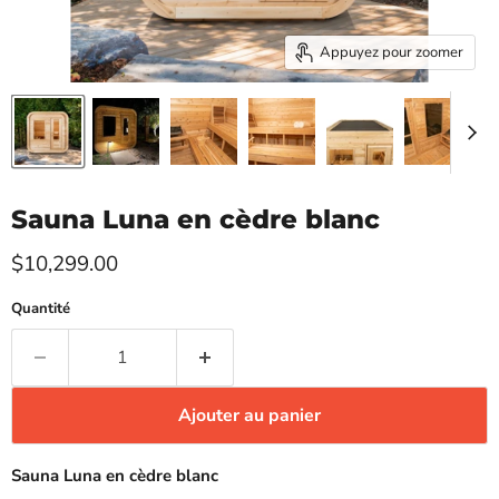
Appuyez pour zoomer
Sauna Luna en cèdre blanc
Prix actuel
$10,299.00
Quantité
Ajouter au panier
Sauna Luna en cèdre blanc